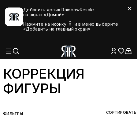
Добавить ярлык RainbowResale
на экран «Домой»
Нажмите на иконку
и в меню выберите
«Добавить на главный экран»
КОРРЕКЦИЯ
ФИГУРЫ
СОРТИРОВАТЬ
ФИЛЬТРЫ