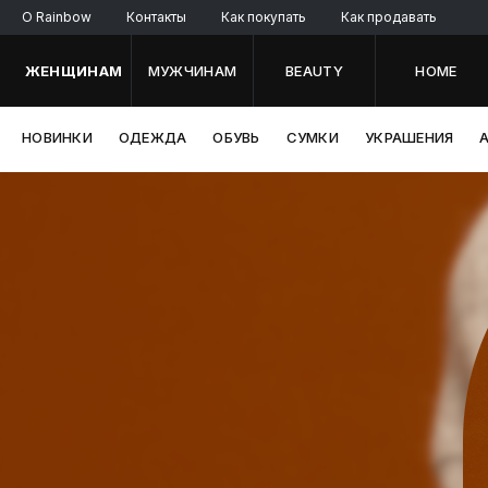
O Rainbow
Контакты
Как покупать
Как продавать
ЖЕНЩИНАМ
МУЖЧИНАМ
BEAUTY
HOME
НОВИНКИ
ОДЕЖДА
ОБУВЬ
СУМКИ
УКРАШЕНИЯ