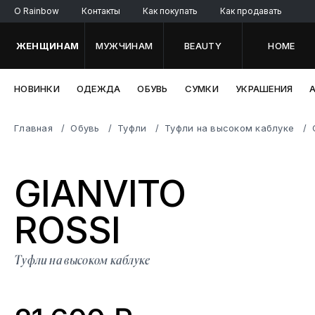
O Rainbow
Контакты
Как покупать
Как продавать
ЖЕНЩИНАМ
МУЖЧИНАМ
BEAUTY
HOME
НОВИНКИ
ОДЕЖДА
ОБУВЬ
СУМКИ
УКРАШЕНИЯ
Главная
Обувь
Туфли
Туфли на высоком каблуке
GIANVITO
RO
SSI
Туфли на высоком каблуке