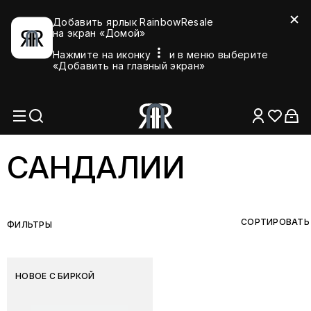
Добавить ярлык RainbowResale
на экран «Домой»
Нажмите на иконку
и в меню выберите
«Добавить на главный экран»
САНДАЛИИ
СОРТИРОВАТЬ
ФИЛЬТРЫ
НОВОЕ С БИРКОЙ