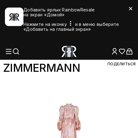
Добавить ярлык RainbowResale
на экран «Домой»
Нажмите на иконку
и в меню выберите
«Добавить на главный экран»
ZIMMERM
ANN
ПОДЕЛИТЬСЯ