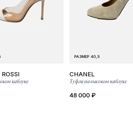
5
РАЗМЕР 40,5
 ROSSI
CHANEL
оком каблуке
Туфли на высоком каблуке
48 000 ₽