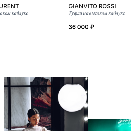
AURENT
GIANVITO ROSSI
оком каблуке
Туфли на высоком каблуке
36 000 ₽