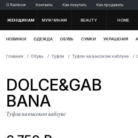
O Rainbow
Контакты
Как покупать
Как продавать
ЖЕНЩИНАМ
МУЖЧИНАМ
BEAUTY
HOME
НОВИНКИ
ОДЕЖДА
ОБУВЬ
СУМКИ
УКРАШЕНИЯ
Главная
Обувь
Туфли
Туфли на высоком каблуке
DOLCE&GAB
B
ANA
Туфли на высоком каблуке