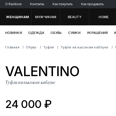
O Rainbow
Контакты
Как покупать
Как продавать
ЖЕНЩИНАМ
МУЖЧИНАМ
BEAUTY
HOME
НОВИНКИ
ОДЕЖДА
ОБУВЬ
СУМКИ
УКРАШЕНИЯ
Главная
Обувь
Туфли
Туфли на высоком каблуке
VALENT
INO
Туфли на высоком каблуке
24 000 ₽