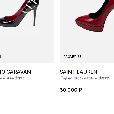
5
РАЗМЕР 38
NO GARAVANI
SAINT LAURENT
оком каблуке
Туфли на высоком каблуке
30 000 ₽