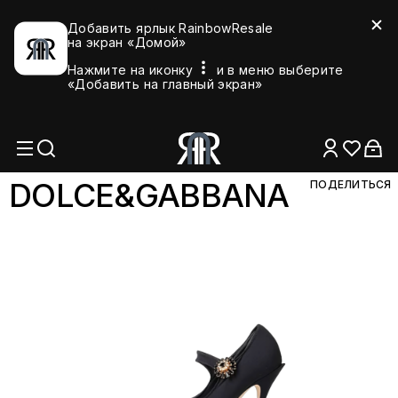
Добавить ярлык RainbowResale
на экран «Домой»
Нажмите на иконку
и в меню выберите
«Добавить на главный экран»
DOLCE&GABB
ANA
ПОДЕЛИТЬСЯ