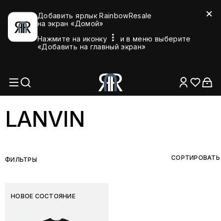
Добавить ярлык RainbowResale
на экран «Домой»
Нажмите на иконку
и в меню выберите
«Добавить на главный экран»
LANVIN
СОРТИРОВАТЬ
ФИЛЬТРЫ
НОВОЕ СОСТОЯНИЕ