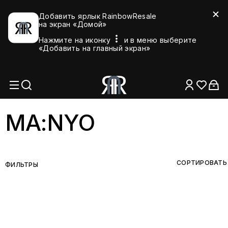
Добавить ярлык RainbowResale
на экран «Домой»
Нажмите на иконку
и в меню выберите
«Добавить на главный экран»
MA:NYO
СОРТИРОВАТЬ
ФИЛЬТРЫ