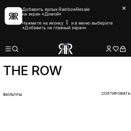
Добавить ярлык RainbowResale
на экран «Домой»
Нажмите на иконку
и в меню выберите
«Добавить на главный экран»
THE ROW
СОРТИРОВАТЬ
ФИЛЬТРЫ