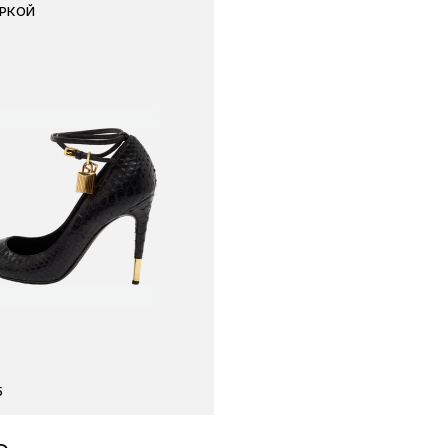
ИРКОЙ
5