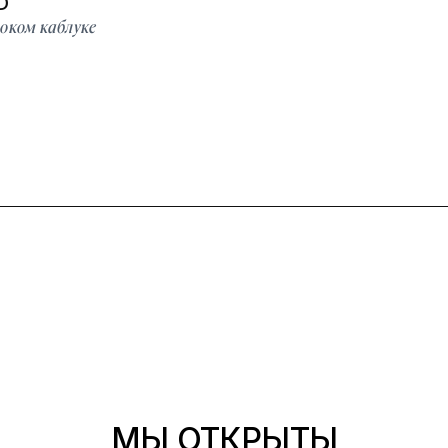
D
оком каблуке
МЫ ОТКРЫТЫ