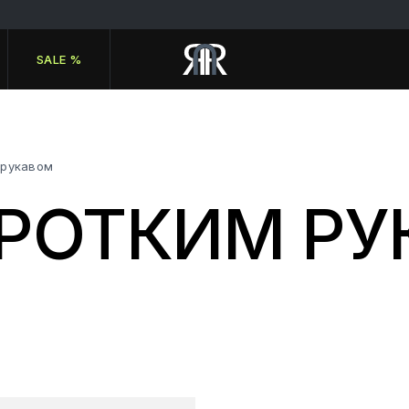
SALE %
 рукавом
ОРОТКИМ Р