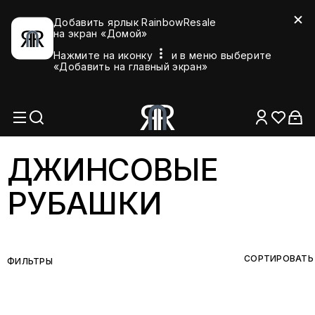
Добавить ярлык RainbowResale
на экран «Домой»
Нажмите на иконку
и в меню выберите
«Добавить на главный экран»
ДЖИНСОВЫЕ
РУБАШКИ
СОРТИРОВАТЬ
ФИЛЬТРЫ