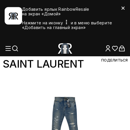
Добавить ярлык RainbowResale
на экран «Домой»
Нажмите на иконку
и в меню выберите
«Добавить на главный экран»
SAINT LAUR
ENT
ПОДЕЛИТЬСЯ