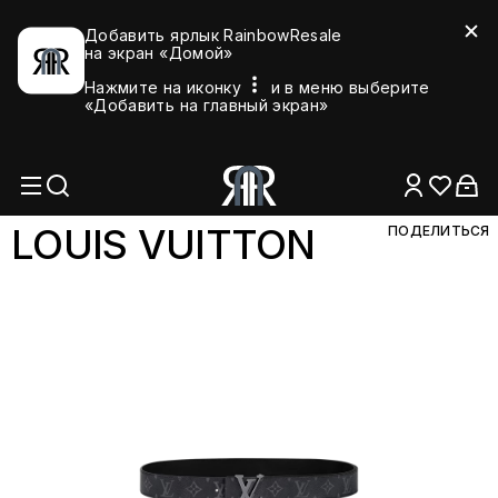
Добавить ярлык RainbowResale
на экран «Домой»
Нажмите на иконку
и в меню выберите
«Добавить на главный экран»
LOUIS VUIT
TON
ПОДЕЛИТЬСЯ