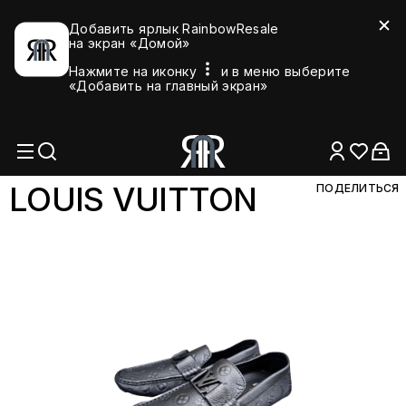
Добавить ярлык RainbowResale
на экран «Домой»
Нажмите на иконку
и в меню выберите
«Добавить на главный экран»
LOUIS VUIT
TON
ПОДЕЛИТЬСЯ