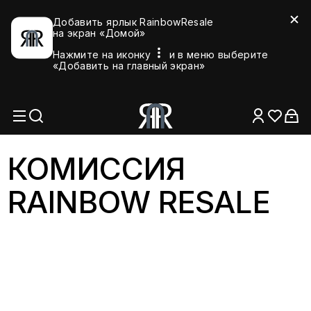
Добавить ярлык RainbowResale
на экран «Домой»
Нажмите на иконку
и в меню выберите
«Добавить на главный экран»
КОМИССИЯ
RAINBOW RESALE