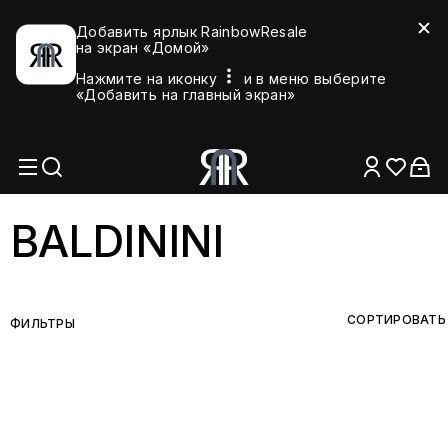
Добавить ярлык RainbowResale
на экран «Домой»
Нажмите на иконку
и в меню выберите
«Добавить на главный экран»
BALDININI
СОРТИРОВАТЬ
ФИЛЬТРЫ