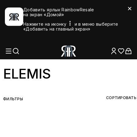
Добавить ярлык RainbowResale
на экран «Домой»
Нажмите на иконку
и в меню выберите
«Добавить на главный экран»
ELEMIS
СОРТИРОВАТЬ
ФИЛЬТРЫ