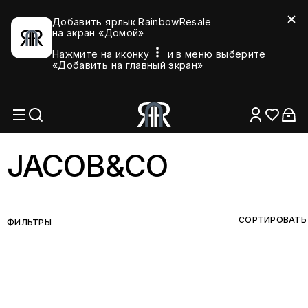
Добавить ярлык RainbowResale
на экран «Домой»
Нажмите на иконку
и в меню выберите
«Добавить на главный экран»
JACOB&CO
СОРТИРОВАТЬ
ФИЛЬТРЫ