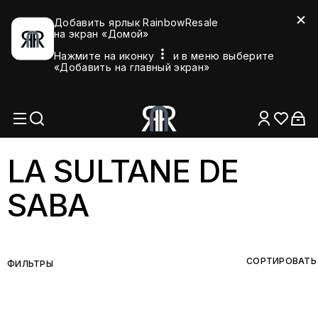
Добавить ярлык RainbowResale
на экран «Домой»
Нажмите на иконку
и в меню выберите
«Добавить на главный экран»
LA SULTANE DE
SABA
СОРТИРОВАТЬ
ФИЛЬТРЫ