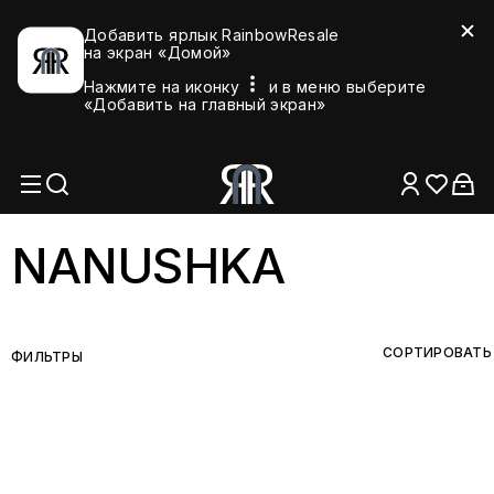
Добавить ярлык RainbowResale
на экран «Домой»
Нажмите на иконку
и в меню выберите
«Добавить на главный экран»
NANUSHKA
СОРТИРОВАТЬ
ФИЛЬТРЫ