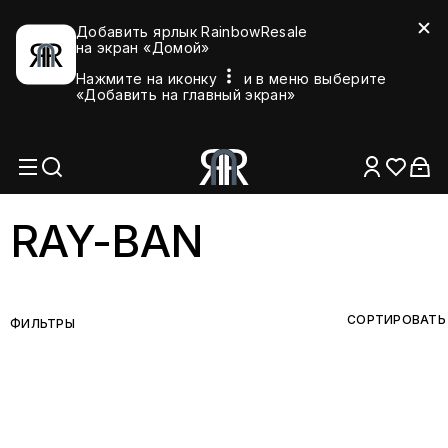
Добавить ярлык RainbowResale
на экран «Домой»
Нажмите на иконку
и в меню выберите
«Добавить на главный экран»
RAY-BAN
СОРТИРОВАТЬ
ФИЛЬТРЫ