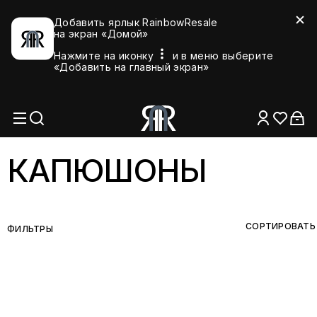
Добавить ярлык RainbowResale
на экран «Домой»
Нажмите на иконку
и в меню выберите
«Добавить на главный экран»
КАПЮШОНЫ
СОРТИРОВАТЬ
ФИЛЬТРЫ