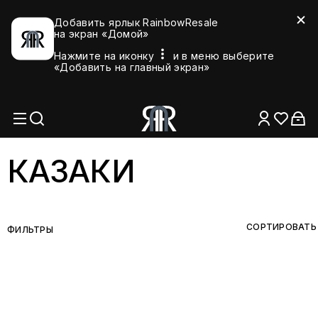
Добавить ярлык RainbowResale
на экран «Домой»
Нажмите на иконку
и в меню выберите
«Добавить на главный экран»
КАЗАКИ
СОРТИРОВАТЬ
ФИЛЬТРЫ