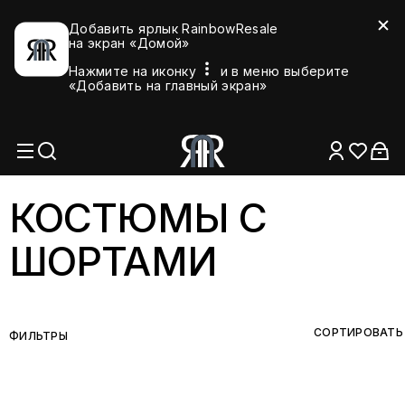
Добавить ярлык RainbowResale
на экран «Домой»
Нажмите на иконку
и в меню выберите
«Добавить на главный экран»
КОСТЮМЫ С
ШОРТАМИ
СОРТИРОВАТЬ
ФИЛЬТРЫ