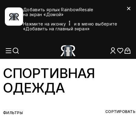
Добавить ярлык RainbowResale
на экран «Домой»
Нажмите на иконку
и в меню выберите
«Добавить на главный экран»
СПОРТИВНАЯ
ОДЕЖДА
СОРТИРОВАТЬ
ФИЛЬТРЫ