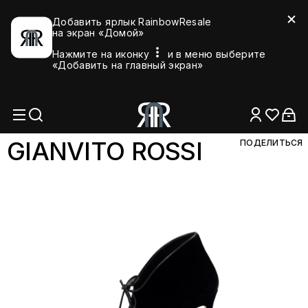
Добавить ярлык RainbowResale
на экран «Домой»
Нажмите на иконку
и в меню выберите
«Добавить на главный экран»
GIANVITO RO
SSI
ПОДЕЛИТЬСЯ