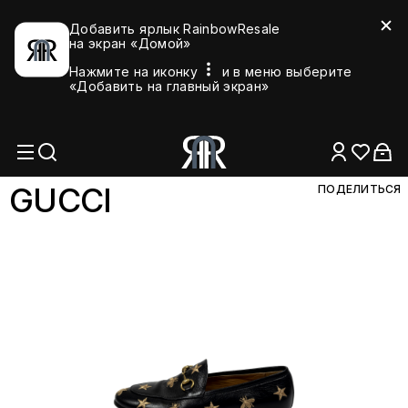
Добавить ярлык RainbowResale
на экран «Домой»
Нажмите на иконку
и в меню выберите
«Добавить на главный экран»
GU
CCI
ПОДЕЛИТЬСЯ