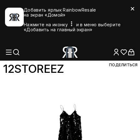
Добавить ярлык RainbowResale
на экран «Домой»
Нажмите на иконку
и в меню выберите
«Добавить на главный экран»
12STOR
EEZ
ПОДЕЛИТЬСЯ