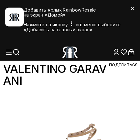
Добавить ярлык RainbowResale
на экран «Домой»
Нажмите на иконку
и в меню выберите
«Добавить на главный экран»
VALENTINO GARAV
ПОДЕЛИТЬСЯ
ANI