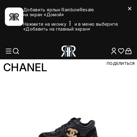
Добавить ярлык RainbowResale
на экран «Домой»
Нажмите на иконку
и в меню выберите
«Добавить на главный экран»
CHA
NEL
ПОДЕЛИТЬСЯ