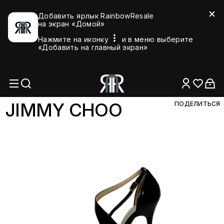
Добавить ярлык RainbowResale
на экран «Домой»
Нажмите на иконку
и в меню выберите
«Добавить на главный экран»
JIMMY C
HOO
ПОДЕЛИТЬСЯ