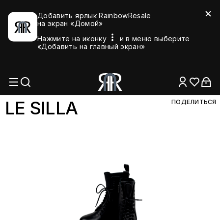
Добавить ярлык RainbowResale
на экран «Домой»
Нажмите на иконку
и в меню выберите
«Добавить на главный экран»
LE SI
LLA
ПОДЕЛИТЬСЯ