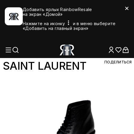
Добавить ярлык RainbowResale
на экран «Домой»
Нажмите на иконку
и в меню выберите
«Добавить на главный экран»
SAINT LAUR
ENT
ПОДЕЛИТЬСЯ