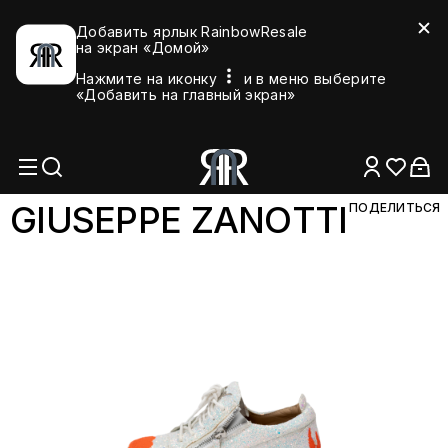
Добавить ярлык RainbowResale
на экран «Домой»
Нажмите на иконку
и в меню выберите
«Добавить на главный экран»
GIUSEPPE ZANO
TTI
ПОДЕЛИТЬСЯ