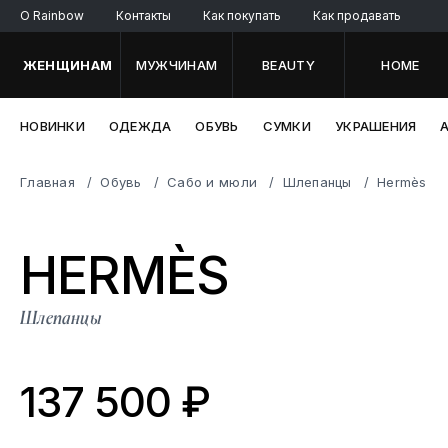
O Rainbow
Контакты
Как покупать
Как продавать
ЖЕНЩИНАМ
МУЖЧИНАМ
BEAUTY
HOME
НОВИНКИ
ОДЕЖДА
ОБУВЬ
СУМКИ
УКРАШЕНИЯ
Главная
Обувь
Сабо и мюли
Шлепанцы
Hermès
HER
MÈS
Шлепанцы
137 500 ₽